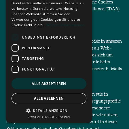
(Digital Advertising Alliance) oder Your Online Choices
Benutzerfreundlichkeit unserer Website zu
(European Interactive Digital Advertising Alliance, EDAA)
verbessern. Durch die weitere Nutzung
unserer Webseite stimmen Sie der
möglich.
Verwendung von Cookies gemäß unserer
Cookie-Richtlinie zu.
Weitere Informationen
Zählpixel
UNBEDINGT ERFORDERLICH
Wir können Zählpixel auf unserer Website oder in unseren
E-Mails verwenden. Zählpixel werden auch als Web-
PERFORMANCE
Beacons bezeichnet. Bei Zählpixeln handelt es sich um
TARGETING
kleine, üblicherweise nicht sichtbare Bilder, die beim
Besuch unserer Website oder beim Öffnen unserer E-Mails
FUNKTIONALITÄT
automatisch abgerufen werden.
ALLE AKZEPTIEREN
Welche Daten verarbeiten wir?
Mit Zählpixeln können die gleichen Angaben wie in
ALLE ABLEHNEN
Logfiles erfasst werden. Zudem können Bewegungsprofile
der gesamten Sitzung erhoben werden. Insbesondere
DETAILS ANZEIGEN
werden Zählpixel durch Dritte, deren Dienste wir nutzen,
POWERED BY COOKIESCRIPT
eingesetzt. Über diese Dienste von Dritten wird in dieser
Erklärung nachfolgend im Einzelnen informiert.