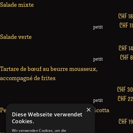
Salade mixte
CHF 18
CHF 11
petit
Salade verte
CHF 14
CHF 8
petit
Tartare de bœuf au beurre mousseux,
accompagné de frites
CHF 30
CHF 22
petit
×
Petits plats colorés au raifort et à la ricotta
Diese Webseite verwendet
Cookies.
CHF 19
Wir verwenden Cookies, um die