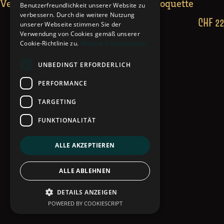
Veau aux poires, au pecorino et à la roquette
Benutzerfreundlichkeit unserer Website zu
verbessern. Durch die weitere Nutzung
CHF 22
unserer Webseite stimmen Sie der
Verwendung von Cookies gemäß unserer
Cookie-Richtlinie zu.
Weitere Informationen
UNBEDINGT ERFORDERLICH
PERFORMANCE
TARGETING
FUNKTIONALITÄT
ALLE AKZEPTIEREN
ALLE ABLEHNEN
DETAILS ANZEIGEN
POWERED BY COOKIESCRIPT